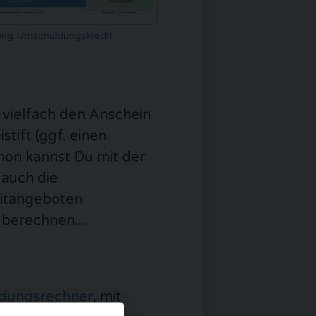
rung Umschuldungskredit
es vielfach den Anschein
stift (ggf. einen
on kannst Du mit der
 auch die
ditangeboten
 berechnen...
dungsrechner
, mit