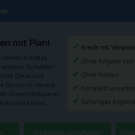
.de
en mit Plan!
Kredit mit Verant
 Deines Kredites,
Ohne Angabe von 
r anderer Schulden
Ohne Kosten
einste Detail und
e Du durch clevere
Komplett unverbin
e Zinsen reduzieren
Sofortiges Ergebn
verkürzen kannst.
n
Kreditkarte umschulden
Mehr