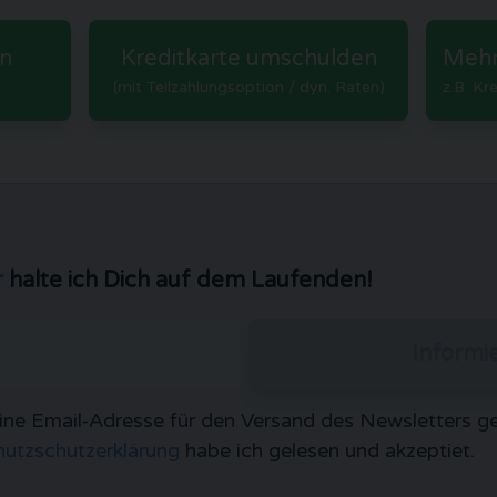
n
Kreditkarte umschulden
Mehr
(mit Teilzahlungsoption / dyn. Raten)
z.B. Kr
r
halte ich Dich auf dem Laufenden!
Informi
eine Email-Adresse für den Versand des Newsletters g
utzschutzerklärung
habe ich gelesen und akzeptiet.