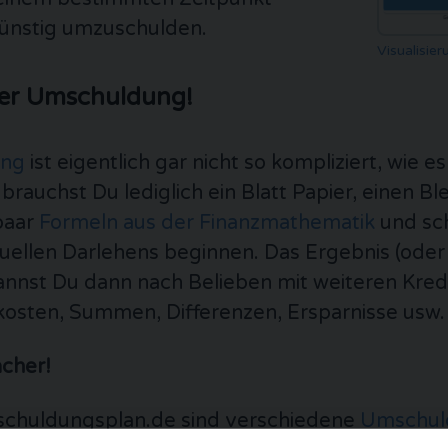
ünstig umzuschulden.
Visualisie
ner Umschuldung!
ung
ist eigentlich gar nicht so kompliziert, wie 
auchst Du lediglich ein Blatt Papier, einen Blei
paar
Formeln aus der Finanzmathematik
und sch
ellen Darlehens beginnen. Das Ergebnis (oder
annst Du dann nach Belieben mit weiteren Kre
kosten, Summen, Differenzen, Ersparnisse usw.
acher!
chuldungsplan.de sind verschiedene
Umschul