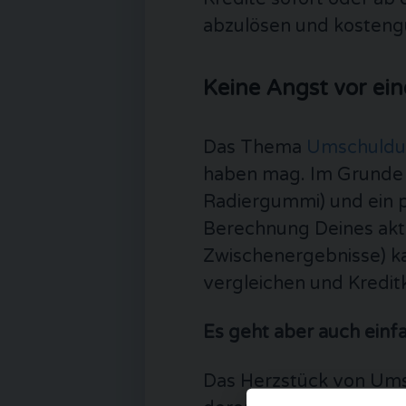
abzulösen und kosteng
Keine Angst vor ei
Das Thema
Umschuld
haben mag. Im Grunde br
Radiergummi) und ein 
Berechnung Deines aktu
Zwischenergebnisse) k
vergleichen und Kredit
Es geht aber auch einf
Das Herzstück von Ums